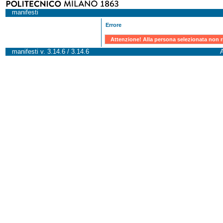
manifesti
Errore
Attenzione! Alla persona selezionata non r
manifesti v. 3.14.6 / 3.14.6
A