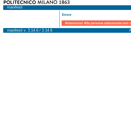
manifesti
Errore
Attenzione! Alla persona selezionata non r
manifesti v. 3.14.6 / 3.14.6
A