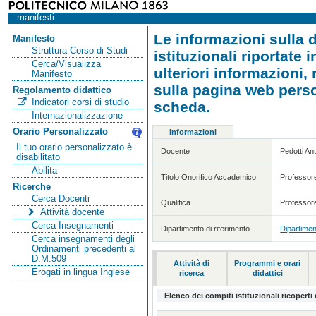
manifesti
Le informazioni sulla d
Manifesto
Struttura Corso di Studi
istituzionali riportate
Cerca/Visualizza
ulteriori informazioni,
Manifesto
sulla pagina web person
Regolamento didattico
Indicatori corsi di studio
scheda.
Internazionalizzazione
Orario Personalizzato
Informazioni
Il tuo orario personalizzato è
Docente
Pedotti An
disabilitato
Abilita
Titolo Onorifico Accademico
Professor
Ricerche
Cerca Docenti
Qualifica
Professore
Attività docente
Cerca Insegnamenti
Dipartimento di riferimento
Dipartimen
Cerca insegnamenti degli
Ordinamenti precedenti al
D.M.509
Attività di
Programmi e orari
Erogati in lingua Inglese
ricerca
didattici
Elenco dei compiti istituzionali ricoperti