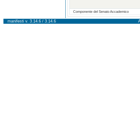
Componente del Senato Accademico
manifesti v. 3.14.6 / 3.14.6
A