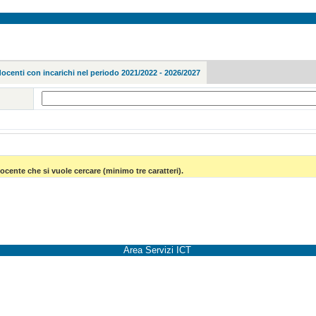
docenti con incarichi nel periodo 2021/2022 - 2026/2027
ocente che si vuole cercare (minimo tre caratteri).
Area Servizi ICT