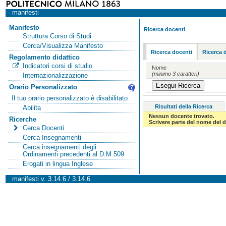
manifesti
Manifesto
Ricerca docenti
Struttura Corso di Studi
Cerca/Visualizza Manifesto
Ricerca docenti
Ricerca 
Regolamento didattico
Indicatori corsi di studio
Nome
(minimo 3 caratteri)
Internazionalizzazione
Orario Personalizzato
Il tuo orario personalizzato è disabilitato
Risultati della Ricerca
Abilita
Nessun docente trovato.
Ricerche
Scrivere parte del nome del d
Cerca Docenti
Cerca Insegnamenti
Cerca insegnamenti degli
Ordinamenti precedenti al D.M.509
Erogati in lingua Inglese
manifesti v. 3.14.6 / 3.14.6