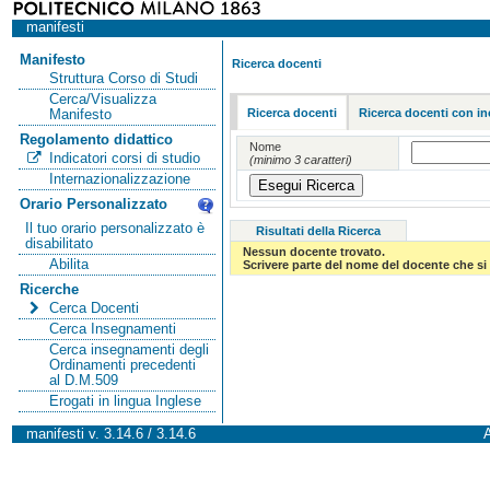
manifesti
Manifesto
Ricerca docenti
Struttura Corso di Studi
Cerca/Visualizza
Ricerca docenti
Ricerca docenti con in
Manifesto
Regolamento didattico
Nome
Indicatori corsi di studio
(minimo 3 caratteri)
Internazionalizzazione
Orario Personalizzato
Il tuo orario personalizzato è
Risultati della Ricerca
disabilitato
Nessun docente trovato.
Abilita
Scrivere parte del nome del docente che si 
Ricerche
Cerca Docenti
Cerca Insegnamenti
Cerca insegnamenti degli
Ordinamenti precedenti
al D.M.509
Erogati in lingua Inglese
manifesti v. 3.14.6 / 3.14.6
A