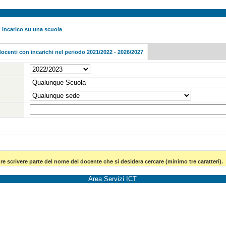
 incarico su una scuola
docenti con incarichi nel periodo 2021/2022 - 2026/2027
e scrivere parte del nome del docente che si desidera cercare (minimo tre caratteri).
Area Servizi ICT