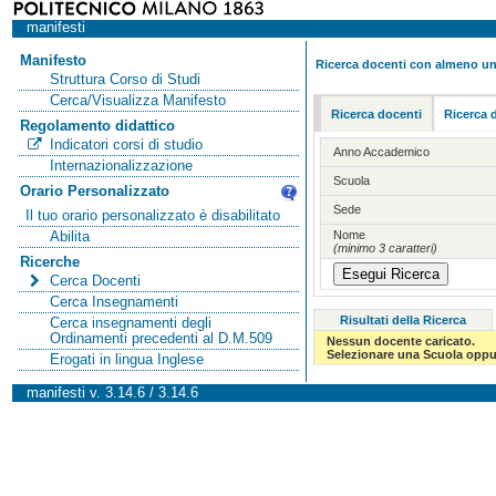
manifesti
Manifesto
Ricerca docenti con almeno un
Struttura Corso di Studi
Cerca/Visualizza Manifesto
Ricerca docenti
Ricerca 
Regolamento didattico
Indicatori corsi di studio
Anno Accademico
Internazionalizzazione
Scuola
Orario Personalizzato
Sede
Il tuo orario personalizzato è disabilitato
Nome
Abilita
(minimo 3 caratteri)
Ricerche
Cerca Docenti
Cerca Insegnamenti
Risultati della Ricerca
Cerca insegnamenti degli
Ordinamenti precedenti al D.M.509
Nessun docente caricato.
Selezionare una Scuola oppur
Erogati in lingua Inglese
manifesti v. 3.14.6 / 3.14.6