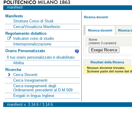
manifesti
Manifesto
Ricerca docenti
Struttura Corso di Studi
Cerca/Visualizza Manifesto
Ricerca docenti
Ricerca 
Regolamento didattico
Indicatori corsi di studio
Nome
(minimo 3 caratteri)
Internazionalizzazione
Orario Personalizzato
Il tuo orario personalizzato è disabilitato
Risultati della Ricerca
Abilita
Nessun docente trovato.
Ricerche
Scrivere parte del nome del d
Cerca Docenti
Cerca Insegnamenti
Cerca insegnamenti degli
Ordinamenti precedenti al D.M.509
Erogati in lingua Inglese
manifesti v. 3.14.6 / 3.14.6