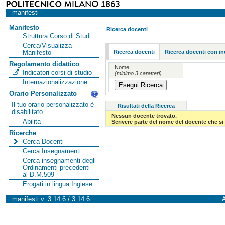
manifesti
Manifesto
Ricerca docenti
Struttura Corso di Studi
Cerca/Visualizza
Ricerca docenti
Ricerca docenti con in
Manifesto
Regolamento didattico
Nome
Indicatori corsi di studio
(minimo 3 caratteri)
Internazionalizzazione
Orario Personalizzato
Il tuo orario personalizzato è
Risultati della Ricerca
disabilitato
Nessun docente trovato.
Abilita
Scrivere parte del nome del docente che si 
Ricerche
Cerca Docenti
Cerca Insegnamenti
Cerca insegnamenti degli
Ordinamenti precedenti
al D.M.509
Erogati in lingua Inglese
manifesti v. 3.14.6 / 3.14.6
A