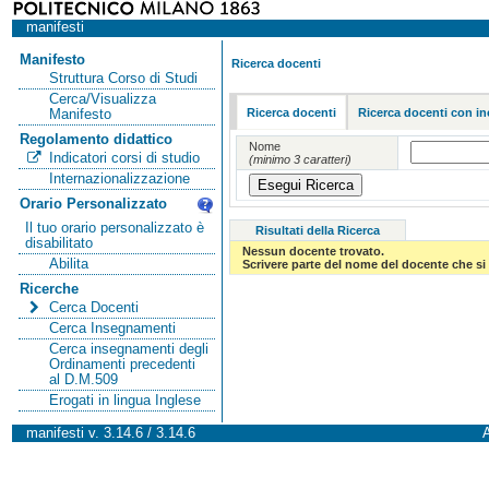
manifesti
Manifesto
Ricerca docenti
Struttura Corso di Studi
Cerca/Visualizza
Ricerca docenti
Ricerca docenti con in
Manifesto
Regolamento didattico
Nome
Indicatori corsi di studio
(minimo 3 caratteri)
Internazionalizzazione
Orario Personalizzato
Il tuo orario personalizzato è
Risultati della Ricerca
disabilitato
Nessun docente trovato.
Abilita
Scrivere parte del nome del docente che si 
Ricerche
Cerca Docenti
Cerca Insegnamenti
Cerca insegnamenti degli
Ordinamenti precedenti
al D.M.509
Erogati in lingua Inglese
manifesti v. 3.14.6 / 3.14.6
A