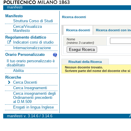
manifesti
Manifesto
Ricerca docenti
Struttura Corso di Studi
Cerca/Visualizza
Ricerca docenti
Ricerca docenti con in
Manifesto
Regolamento didattico
Nome
Indicatori corsi di studio
(minimo 3 caratteri)
Internazionalizzazione
Orario Personalizzato
Il tuo orario personalizzato è
Risultati della Ricerca
disabilitato
Nessun docente trovato.
Abilita
Scrivere parte del nome del docente che si 
Ricerche
Cerca Docenti
Cerca Insegnamenti
Cerca insegnamenti degli
Ordinamenti precedenti
al D.M.509
Erogati in lingua Inglese
manifesti v. 3.14.6 / 3.14.6
A