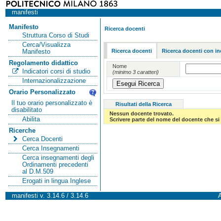
manifesti
Manifesto
Ricerca docenti
Struttura Corso di Studi
Cerca/Visualizza
Ricerca docenti
Ricerca docenti con in
Manifesto
Regolamento didattico
Nome
Indicatori corsi di studio
(minimo 3 caratteri)
Internazionalizzazione
Orario Personalizzato
Il tuo orario personalizzato è
Risultati della Ricerca
disabilitato
Nessun docente trovato.
Abilita
Scrivere parte del nome del docente che si 
Ricerche
Cerca Docenti
Cerca Insegnamenti
Cerca insegnamenti degli
Ordinamenti precedenti
al D.M.509
Erogati in lingua Inglese
manifesti v. 3.14.6 / 3.14.6
A