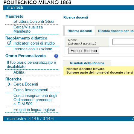
manifesti
Manifesto
Ricerca docenti
Struttura Corso di Studi
Cerca/Visualizza
Ricerca docenti
Ricerca docenti con in
Manifesto
Regolamento didattico
Nome
Indicatori corsi di studio
(minimo 3 caratteri)
Internazionalizzazione
Orario Personalizzato
Il tuo orario personalizzato è
Risultati della Ricerca
disabilitato
Nessun docente trovato.
Abilita
Scrivere parte del nome del docente che si 
Ricerche
Cerca Docenti
Cerca Insegnamenti
Cerca insegnamenti degli
Ordinamenti precedenti
al D.M.509
Erogati in lingua Inglese
manifesti v. 3.14.6 / 3.14.6
A