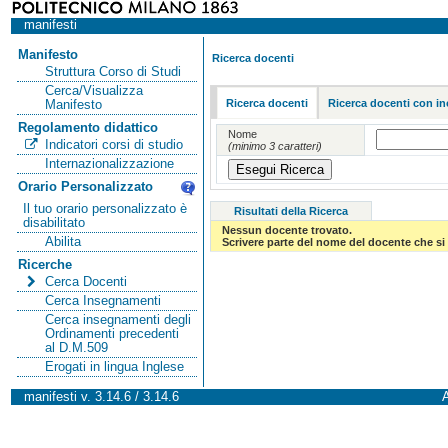
manifesti
Manifesto
Ricerca docenti
Struttura Corso di Studi
Cerca/Visualizza
Ricerca docenti
Ricerca docenti con in
Manifesto
Regolamento didattico
Nome
Indicatori corsi di studio
(minimo 3 caratteri)
Internazionalizzazione
Orario Personalizzato
Il tuo orario personalizzato è
Risultati della Ricerca
disabilitato
Nessun docente trovato.
Abilita
Scrivere parte del nome del docente che si 
Ricerche
Cerca Docenti
Cerca Insegnamenti
Cerca insegnamenti degli
Ordinamenti precedenti
al D.M.509
Erogati in lingua Inglese
manifesti v. 3.14.6 / 3.14.6
A