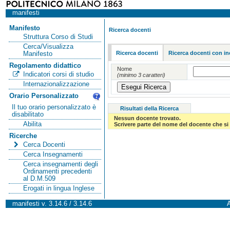
manifesti
Manifesto
Ricerca docenti
Struttura Corso di Studi
Cerca/Visualizza
Ricerca docenti
Ricerca docenti con in
Manifesto
Regolamento didattico
Nome
Indicatori corsi di studio
(minimo 3 caratteri)
Internazionalizzazione
Orario Personalizzato
Il tuo orario personalizzato è
Risultati della Ricerca
disabilitato
Nessun docente trovato.
Abilita
Scrivere parte del nome del docente che si 
Ricerche
Cerca Docenti
Cerca Insegnamenti
Cerca insegnamenti degli
Ordinamenti precedenti
al D.M.509
Erogati in lingua Inglese
manifesti v. 3.14.6 / 3.14.6
A