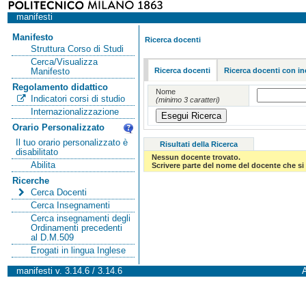
manifesti
Manifesto
Ricerca docenti
Struttura Corso di Studi
Cerca/Visualizza
Ricerca docenti
Ricerca docenti con in
Manifesto
Regolamento didattico
Nome
Indicatori corsi di studio
(minimo 3 caratteri)
Internazionalizzazione
Orario Personalizzato
Il tuo orario personalizzato è
Risultati della Ricerca
disabilitato
Nessun docente trovato.
Abilita
Scrivere parte del nome del docente che si 
Ricerche
Cerca Docenti
Cerca Insegnamenti
Cerca insegnamenti degli
Ordinamenti precedenti
al D.M.509
Erogati in lingua Inglese
manifesti v. 3.14.6 / 3.14.6
A