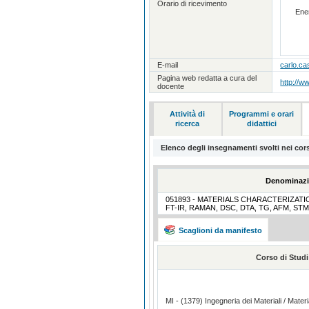
Orario di ricevimento
Ene
E-mail
carlo.ca
Pagina web redatta a cura del
http://ww
docente
Attività di
Programmi e orari
ricerca
didattici
Elenco degli insegnamenti svolti nei cor
Denominazi
051893 - MATERIALS CHARACTERIZATI
FT-IR, RAMAN, DSC, DTA, TG, AFM, STM
Scaglioni da manifesto
Corso di Studi
MI - (1379) Ingegneria dei Materiali / Mater