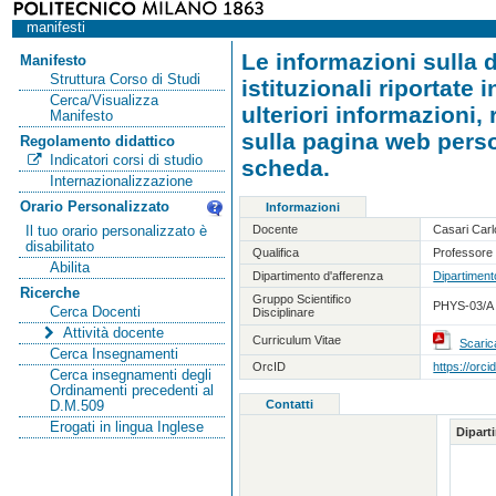
manifesti
Le informazioni sulla d
Manifesto
Struttura Corso di Studi
istituzionali riportate
Cerca/Visualizza
ulteriori informazioni,
Manifesto
sulla pagina web person
Regolamento didattico
Indicatori corsi di studio
scheda.
Internazionalizzazione
Orario Personalizzato
Informazioni
Docente
Casari Carl
Il tuo orario personalizzato è
disabilitato
Qualifica
Professore 
Abilita
Dipartimento d'afferenza
Dipartiment
Ricerche
Gruppo Scientifico
PHYS-03/A -
Cerca Docenti
Disciplinare
Attività docente
Curriculum Vitae
Scaric
Cerca Insegnamenti
OrcID
https://orc
Cerca insegnamenti degli
Ordinamenti precedenti al
Contatti
D.M.509
Erogati in lingua Inglese
Dipart