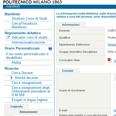
manifesti
Le informazioni sulla didattica, sulla ricerca
Manifesto
redatte a cura del docente, sono disponibili
Struttura Corso di Studi
Cerca/Visualizza
Informazioni
Manifesto
Docente
Chiffi 
Regolamento didattico
Indicatori corsi di studio
Qualifica
Profes
Internazionalizzazione
Dipartimento d'afferenza
Dipart
Orario Personalizzato
Gruppo Scientifico Disciplinare
PHIL-0
Il tuo orario personalizzato è
disabilitato
Curriculum Vitae
S
Abilita
Ricerche
Contatti
Cerca Docenti
Attività docente
Cerca Insegnamenti
Cerca insegnamenti degli
Orario di ricevimento
Ordinamenti precedenti al
D.M.509
Erogati in lingua Inglese
Legenda
E-mail
d
Emisemestre
Pagina web redatta a cura del docente
h