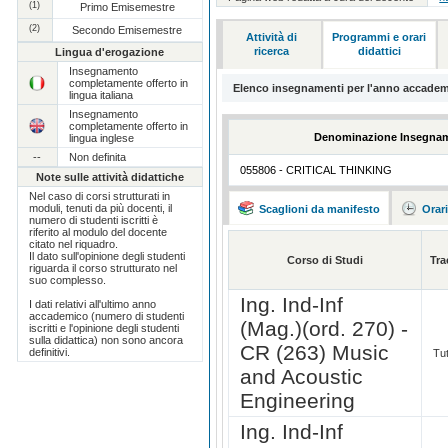
(1)
Primo Emisemestre
(2)
Secondo Emisemestre
Attività di
Programmi e orari
ricerca
didattici
Lingua d'erogazione
Insegnamento
completamente offerto in
Elenco insegnamenti per l'anno accadem
lingua italiana
Insegnamento
completamente offerto in
Denominazione Insegna
lingua inglese
--
Non definita
055806 - CRITICAL THINKING
Note sulle attività didattiche
Nel caso di corsi strutturati in
moduli, tenuti da più docenti, il
Scaglioni da manifesto
Orar
numero di studenti iscritti è
riferito al modulo del docente
citato nel riquadro.
Il dato sull'opinione degli studenti
Corso di Studi
Tra
riguarda il corso strutturato nel
suo complesso.
Ing. Ind-Inf
I dati relativi all'ultimo anno
accademico (numero di studenti
(Mag.)(ord. 270) -
iscritti e l'opinione degli studenti
sulla didattica) non sono ancora
CR (263) Music
definitivi.
Tut
and Acoustic
Engineering
Ing. Ind-Inf