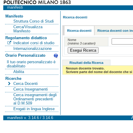
manifesti
Manifesto
Ricerca docenti
Struttura Corso di Studi
Cerca/Visualizza
Ricerca docenti
Ricerca docenti con in
Manifesto
Regolamento didattico
Nome
Indicatori corsi di studio
(minimo 3 caratteri)
Internazionalizzazione
Orario Personalizzato
Il tuo orario personalizzato è
Risultati della Ricerca
disabilitato
Nessun docente trovato.
Abilita
Scrivere parte del nome del docente che si 
Ricerche
Cerca Docenti
Cerca Insegnamenti
Cerca insegnamenti degli
Ordinamenti precedenti
al D.M.509
Erogati in lingua Inglese
manifesti v. 3.14.6 / 3.14.6
A