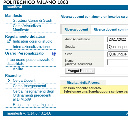
manifesti
Manifesto
Ricerca docenti con almeno un incarico su 
Struttura Corso di Studi
Cerca/Visualizza
Ricerca docenti
Ricerca docenti con in
Manifesto
Regolamento didattico
Anno Accademico
Indicatori corsi di studio
Internazionalizzazione
Scuola
Orario Personalizzato
Sede
Il tuo orario personalizzato è
Nome
disabilitato
(minimo 3 caratteri)
Abilita
Ricerche
Cerca Docenti
Risultati della Ricerca
Cerca Insegnamenti
Nessun docente caricato.
Cerca insegnamenti degli
Selezionare una Scuola oppure scrivere par
Ordinamenti precedenti
al D.M.509
Erogati in lingua Inglese
manifesti v. 3.14.6 / 3.14.6
A