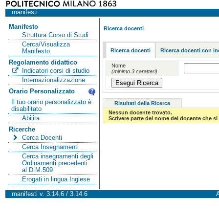
manifesti
Manifesto
Ricerca docenti
Struttura Corso di Studi
Cerca/Visualizza
Ricerca docenti
Ricerca docenti con in
Manifesto
Regolamento didattico
Nome
Indicatori corsi di studio
(minimo 3 caratteri)
Internazionalizzazione
Orario Personalizzato
Il tuo orario personalizzato è
Risultati della Ricerca
disabilitato
Nessun docente trovato.
Abilita
Scrivere parte del nome del docente che si 
Ricerche
Cerca Docenti
Cerca Insegnamenti
Cerca insegnamenti degli
Ordinamenti precedenti
al D.M.509
Erogati in lingua Inglese
manifesti v. 3.14.6 / 3.14.6
A