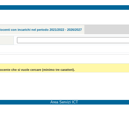
docenti con incarichi nel periodo 2021/2022 - 2026/2027
ocente che si vuole cercare (minimo tre caratteri).
Area Servizi ICT