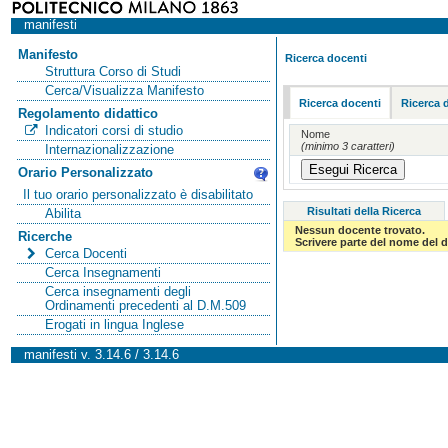
manifesti
Manifesto
Ricerca docenti
Struttura Corso di Studi
Cerca/Visualizza Manifesto
Ricerca docenti
Ricerca 
Regolamento didattico
Indicatori corsi di studio
Nome
(minimo 3 caratteri)
Internazionalizzazione
Orario Personalizzato
Il tuo orario personalizzato è disabilitato
Risultati della Ricerca
Abilita
Nessun docente trovato.
Ricerche
Scrivere parte del nome del d
Cerca Docenti
Cerca Insegnamenti
Cerca insegnamenti degli
Ordinamenti precedenti al D.M.509
Erogati in lingua Inglese
manifesti v. 3.14.6 / 3.14.6