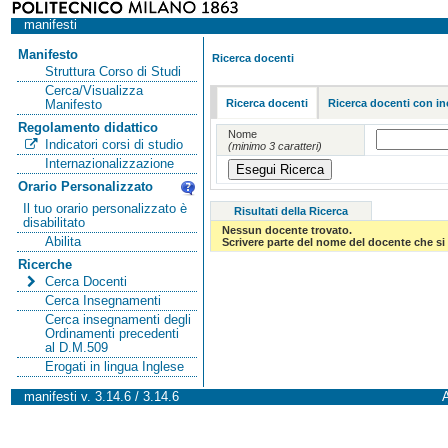
manifesti
Manifesto
Ricerca docenti
Struttura Corso di Studi
Cerca/Visualizza
Ricerca docenti
Ricerca docenti con in
Manifesto
Regolamento didattico
Nome
Indicatori corsi di studio
(minimo 3 caratteri)
Internazionalizzazione
Orario Personalizzato
Il tuo orario personalizzato è
Risultati della Ricerca
disabilitato
Nessun docente trovato.
Abilita
Scrivere parte del nome del docente che si 
Ricerche
Cerca Docenti
Cerca Insegnamenti
Cerca insegnamenti degli
Ordinamenti precedenti
al D.M.509
Erogati in lingua Inglese
manifesti v. 3.14.6 / 3.14.6
A