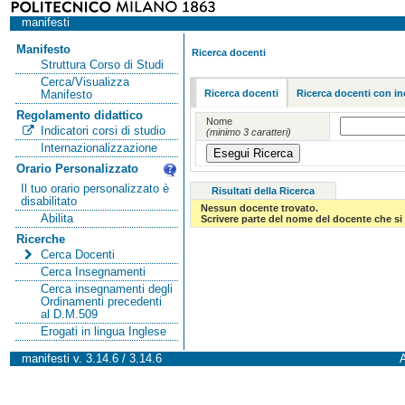
manifesti
Manifesto
Ricerca docenti
Struttura Corso di Studi
Cerca/Visualizza
Ricerca docenti
Ricerca docenti con in
Manifesto
Regolamento didattico
Nome
Indicatori corsi di studio
(minimo 3 caratteri)
Internazionalizzazione
Orario Personalizzato
Il tuo orario personalizzato è
Risultati della Ricerca
disabilitato
Nessun docente trovato.
Abilita
Scrivere parte del nome del docente che si 
Ricerche
Cerca Docenti
Cerca Insegnamenti
Cerca insegnamenti degli
Ordinamenti precedenti
al D.M.509
Erogati in lingua Inglese
manifesti v. 3.14.6 / 3.14.6
A