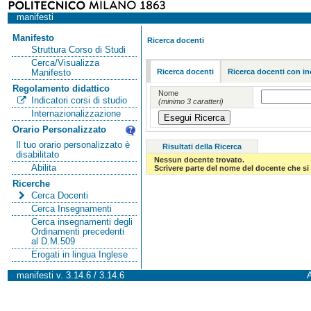
manifesti
Manifesto
Ricerca docenti
Struttura Corso di Studi
Cerca/Visualizza
Ricerca docenti
Ricerca docenti con in
Manifesto
Regolamento didattico
Nome
Indicatori corsi di studio
(minimo 3 caratteri)
Internazionalizzazione
Orario Personalizzato
Il tuo orario personalizzato è
Risultati della Ricerca
disabilitato
Nessun docente trovato.
Abilita
Scrivere parte del nome del docente che si 
Ricerche
Cerca Docenti
Cerca Insegnamenti
Cerca insegnamenti degli
Ordinamenti precedenti
al D.M.509
Erogati in lingua Inglese
manifesti v. 3.14.6 / 3.14.6
A