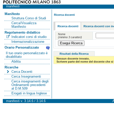
manifesti
Manifesto
Ricerca docenti
Struttura Corso di Studi
Cerca/Visualizza
Ricerca docenti
Ricerca docenti con in
Manifesto
Regolamento didattico
Nome
Indicatori corsi di studio
(minimo 3 caratteri)
Internazionalizzazione
Orario Personalizzato
Il tuo orario personalizzato è
Risultati della Ricerca
disabilitato
Nessun docente trovato.
Abilita
Scrivere parte del nome del docente che si 
Ricerche
Cerca Docenti
Cerca Insegnamenti
Cerca insegnamenti degli
Ordinamenti precedenti
al D.M.509
Erogati in lingua Inglese
manifesti v. 3.14.6 / 3.14.6
A