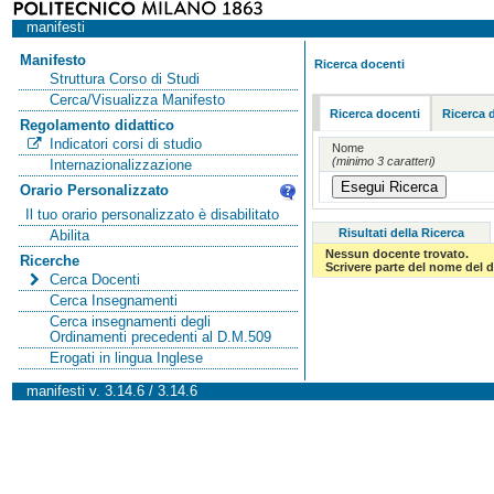
manifesti
Manifesto
Ricerca docenti
Struttura Corso di Studi
Cerca/Visualizza Manifesto
Ricerca docenti
Ricerca 
Regolamento didattico
Indicatori corsi di studio
Nome
(minimo 3 caratteri)
Internazionalizzazione
Orario Personalizzato
Il tuo orario personalizzato è disabilitato
Risultati della Ricerca
Abilita
Nessun docente trovato.
Ricerche
Scrivere parte del nome del d
Cerca Docenti
Cerca Insegnamenti
Cerca insegnamenti degli
Ordinamenti precedenti al D.M.509
Erogati in lingua Inglese
manifesti v. 3.14.6 / 3.14.6