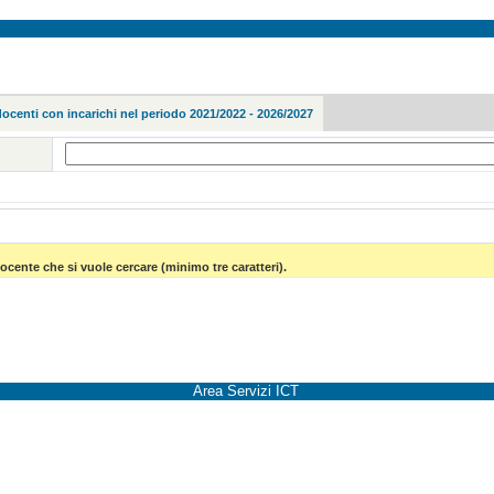
docenti con incarichi nel periodo 2021/2022 - 2026/2027
ocente che si vuole cercare (minimo tre caratteri).
Area Servizi ICT