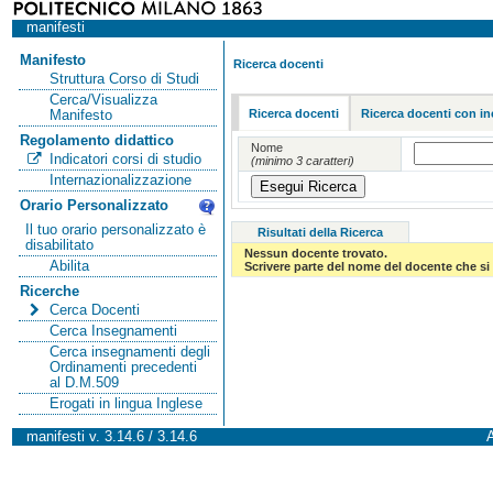
manifesti
Manifesto
Ricerca docenti
Struttura Corso di Studi
Cerca/Visualizza
Ricerca docenti
Ricerca docenti con in
Manifesto
Regolamento didattico
Nome
Indicatori corsi di studio
(minimo 3 caratteri)
Internazionalizzazione
Orario Personalizzato
Il tuo orario personalizzato è
Risultati della Ricerca
disabilitato
Nessun docente trovato.
Abilita
Scrivere parte del nome del docente che si 
Ricerche
Cerca Docenti
Cerca Insegnamenti
Cerca insegnamenti degli
Ordinamenti precedenti
al D.M.509
Erogati in lingua Inglese
manifesti v. 3.14.6 / 3.14.6
A