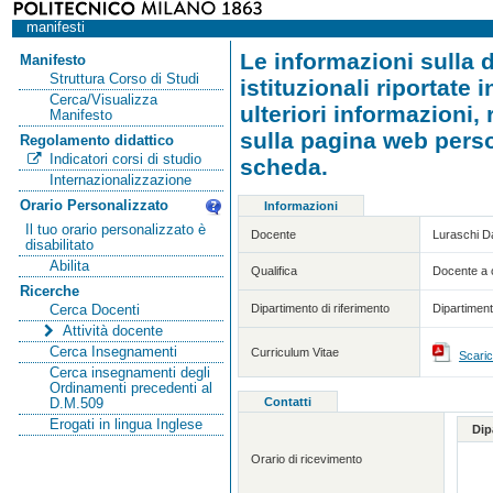
manifesti
Le informazioni sulla d
Manifesto
Struttura Corso di Studi
istituzionali riportate
Cerca/Visualizza
ulteriori informazioni,
Manifesto
sulla pagina web person
Regolamento didattico
Indicatori corsi di studio
scheda.
Internazionalizzazione
Orario Personalizzato
Informazioni
Il tuo orario personalizzato è
Docente
Luraschi D
disabilitato
Abilita
Qualifica
Docente a 
Ricerche
Dipartimento di riferimento
Dipartiment
Cerca Docenti
Attività docente
Cerca Insegnamenti
Curriculum Vitae
Scaric
Cerca insegnamenti degli
Ordinamenti precedenti al
Contatti
D.M.509
Erogati in lingua Inglese
Dip
Orario di ricevimento