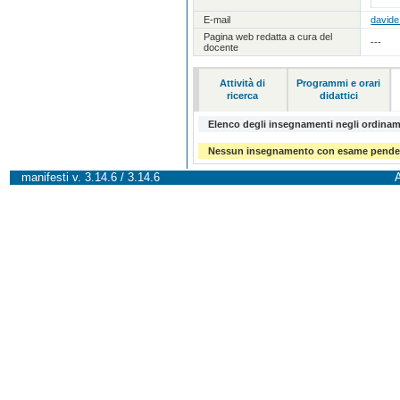
E-mail
davide
Pagina web redatta a cura del
---
docente
Attività di
Programmi e orari
ricerca
didattici
Elenco degli insegnamenti negli ordiname
Nessun insegnamento con esame pendente
manifesti v. 3.14.6 / 3.14.6
A