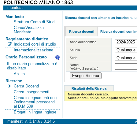
manifesti
Manifesto
Ricerca docenti con almeno un incarico su 
Struttura Corso di Studi
Cerca/Visualizza
Ricerca docenti
Ricerca docenti con in
Manifesto
Regolamento didattico
Anno Accademico
Indicatori corsi di studio
Internazionalizzazione
Scuola
Orario Personalizzato
Sede
Il tuo orario personalizzato è
Nome
disabilitato
(minimo 3 caratteri)
Abilita
Ricerche
Cerca Docenti
Risultati della Ricerca
Cerca Insegnamenti
Nessun docente caricato.
Cerca insegnamenti degli
Selezionare una Scuola oppure scrivere par
Ordinamenti precedenti
al D.M.509
Erogati in lingua Inglese
manifesti v. 3.14.6 / 3.14.6
A