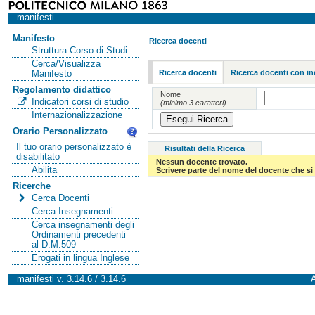
manifesti
Manifesto
Ricerca docenti
Struttura Corso di Studi
Cerca/Visualizza
Ricerca docenti
Ricerca docenti con in
Manifesto
Regolamento didattico
Nome
Indicatori corsi di studio
(minimo 3 caratteri)
Internazionalizzazione
Orario Personalizzato
Il tuo orario personalizzato è
Risultati della Ricerca
disabilitato
Nessun docente trovato.
Abilita
Scrivere parte del nome del docente che si 
Ricerche
Cerca Docenti
Cerca Insegnamenti
Cerca insegnamenti degli
Ordinamenti precedenti
al D.M.509
Erogati in lingua Inglese
manifesti v. 3.14.6 / 3.14.6
A