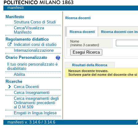
manifesti
Manifesto
Ricerca docenti
Struttura Corso di Studi
Cerca/Visualizza
Ricerca docenti
Ricerca docenti con in
Manifesto
Regolamento didattico
Nome
Indicatori corsi di studio
(minimo 3 caratteri)
Internazionalizzazione
Orario Personalizzato
Il tuo orario personalizzato è
Risultati della Ricerca
disabilitato
Nessun docente trovato.
Abilita
Scrivere parte del nome del docente che si 
Ricerche
Cerca Docenti
Cerca Insegnamenti
Cerca insegnamenti degli
Ordinamenti precedenti
al D.M.509
Erogati in lingua Inglese
manifesti v. 3.14.6 / 3.14.6
A