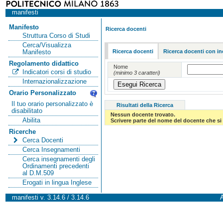
manifesti
Manifesto
Ricerca docenti
Struttura Corso di Studi
Cerca/Visualizza
Ricerca docenti
Ricerca docenti con in
Manifesto
Regolamento didattico
Nome
Indicatori corsi di studio
(minimo 3 caratteri)
Internazionalizzazione
Orario Personalizzato
Il tuo orario personalizzato è
Risultati della Ricerca
disabilitato
Nessun docente trovato.
Abilita
Scrivere parte del nome del docente che si 
Ricerche
Cerca Docenti
Cerca Insegnamenti
Cerca insegnamenti degli
Ordinamenti precedenti
al D.M.509
Erogati in lingua Inglese
manifesti v. 3.14.6 / 3.14.6
A