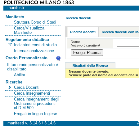
manifesti
Manifesto
Ricerca docenti
Struttura Corso di Studi
Cerca/Visualizza
Ricerca docenti
Ricerca docenti con in
Manifesto
Regolamento didattico
Nome
Indicatori corsi di studio
(minimo 3 caratteri)
Internazionalizzazione
Orario Personalizzato
Il tuo orario personalizzato è
Risultati della Ricerca
disabilitato
Nessun docente trovato.
Abilita
Scrivere parte del nome del docente che si 
Ricerche
Cerca Docenti
Cerca Insegnamenti
Cerca insegnamenti degli
Ordinamenti precedenti
al D.M.509
Erogati in lingua Inglese
manifesti v. 3.14.6 / 3.14.6
A