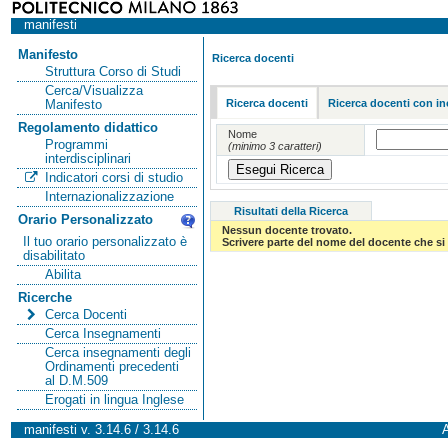
manifesti
Manifesto
Ricerca docenti
Struttura Corso di Studi
Cerca/Visualizza
Ricerca docenti
Ricerca docenti con in
Manifesto
Regolamento didattico
Nome
Programmi
(minimo 3 caratteri)
interdisciplinari
Indicatori corsi di studio
Internazionalizzazione
Risultati della Ricerca
Orario Personalizzato
Nessun docente trovato.
Il tuo orario personalizzato è
Scrivere parte del nome del docente che si 
disabilitato
Abilita
Ricerche
Cerca Docenti
Cerca Insegnamenti
Cerca insegnamenti degli
Ordinamenti precedenti
al D.M.509
Erogati in lingua Inglese
manifesti v. 3.14.6 / 3.14.6
A