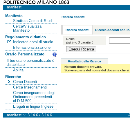
manifesti
Manifesto
Ricerca docenti
Struttura Corso di Studi
Cerca/Visualizza
Ricerca docenti
Ricerca docenti con in
Manifesto
Regolamento didattico
Nome
Indicatori corsi di studio
(minimo 3 caratteri)
Internazionalizzazione
Orario Personalizzato
Il tuo orario personalizzato è
Risultati della Ricerca
disabilitato
Nessun docente trovato.
Abilita
Scrivere parte del nome del docente che si 
Ricerche
Cerca Docenti
Cerca Insegnamenti
Cerca insegnamenti degli
Ordinamenti precedenti
al D.M.509
Erogati in lingua Inglese
manifesti v. 3.14.6 / 3.14.6
A