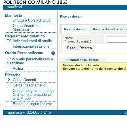
manifesti
Manifesto
Ricerca docenti
Struttura Corso di Studi
Cerca/Visualizza
Ricerca docenti
Ricerca docenti con in
Manifesto
Regolamento didattico
Nome
Indicatori corsi di studio
(minimo 3 caratteri)
Internazionalizzazione
Orario Personalizzato
Il tuo orario personalizzato è
Risultati della Ricerca
disabilitato
Nessun docente trovato.
Abilita
Scrivere parte del nome del docente che si 
Ricerche
Cerca Docenti
Cerca Insegnamenti
Cerca insegnamenti degli
Ordinamenti precedenti
al D.M.509
Erogati in lingua Inglese
manifesti v. 3.14.6 / 3.14.6
A