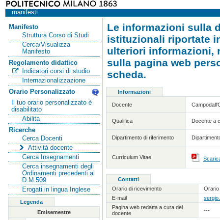
manifesti
Le informazioni sulla d
Manifesto
Struttura Corso di Studi
istituzionali riportate
Cerca/Visualizza
ulteriori informazioni,
Manifesto
sulla pagina web person
Regolamento didattico
Indicatori corsi di studio
scheda.
Internazionalizzazione
Orario Personalizzato
Informazioni
Il tuo orario personalizzato è
Docente
Campodall'O
disabilitato
Abilita
Qualifica
Docente a c
Ricerche
Dipartimento di riferimento
Dipartiment
Cerca Docenti
Attività docente
Cerca Insegnamenti
Curriculum Vitae
Scarica
Cerca insegnamenti degli
Ordinamenti precedenti al
Contatti
D.M.509
Orario di ricevimento
Orario
Erogati in lingua Inglese
E-mail
sergio
Legenda
Pagina web redatta a cura del
---
Emisemestre
docente