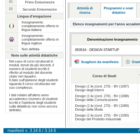
(1)
Primo Emisemestre
Attività di
Programmi e orari
(2)
Secondo Emisemestre
ricerca
didattici
Lingua d'erogazione
Insegnamento
Elenco insegnamenti per l'anno accadem
completamente offerto in
lingua italiana
Insegnamento
completamente offerto in
Denominazione Insegnamento
lingua inglese
--
Non definita
053516 - DESIGN STARTUP
Note sulle attività didattiche
Nel caso di corsi strutturati in
Scaglioni da manifesto
Orar
moduli, tenuti da più docenti, il
numero di studenti iscritti è
riferito al modulo del docente
Corso di Studi
citato nel riquadro.
Il dato sull'opinione degli studenti
riguarda il corso strutturato nel
Design (1 liv.)(ord. 270) - BV (1087)
suo complesso.
Design degli Interni
I dati relativi all'ultimo anno
Design (1 liv.)(ord. 270) - BV (1088)
accademico (numero di studenti
Design della Comunicazione
iscritti e l'opinione degli studenti
Design (1 liv.)(ord. 270) - BV (1089)
sulla didattica) non sono ancora
Design della Moda
definitivi.
Design (1 liv.)(ord. 270) - BV (1090)
Design del Prodotto Industriale
manifesti v. 3.14.6 / 3.14.6
A