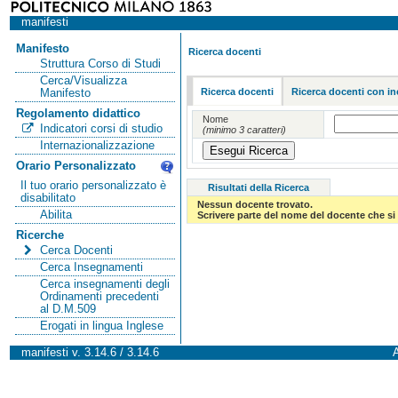
manifesti
Manifesto
Ricerca docenti
Struttura Corso di Studi
Cerca/Visualizza
Ricerca docenti
Ricerca docenti con in
Manifesto
Regolamento didattico
Nome
Indicatori corsi di studio
(minimo 3 caratteri)
Internazionalizzazione
Orario Personalizzato
Il tuo orario personalizzato è
Risultati della Ricerca
disabilitato
Nessun docente trovato.
Abilita
Scrivere parte del nome del docente che si 
Ricerche
Cerca Docenti
Cerca Insegnamenti
Cerca insegnamenti degli
Ordinamenti precedenti
al D.M.509
Erogati in lingua Inglese
manifesti v. 3.14.6 / 3.14.6
A