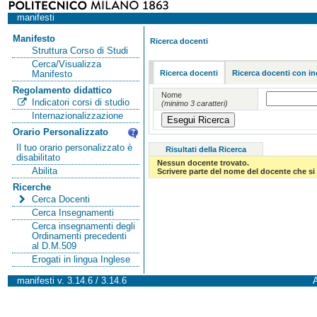
manifesti
Manifesto
Ricerca docenti
Struttura Corso di Studi
Cerca/Visualizza
Ricerca docenti
Ricerca docenti con in
Manifesto
Regolamento didattico
Nome
Indicatori corsi di studio
(minimo 3 caratteri)
Internazionalizzazione
Orario Personalizzato
Il tuo orario personalizzato è
Risultati della Ricerca
disabilitato
Nessun docente trovato.
Abilita
Scrivere parte del nome del docente che si 
Ricerche
Cerca Docenti
Cerca Insegnamenti
Cerca insegnamenti degli
Ordinamenti precedenti
al D.M.509
Erogati in lingua Inglese
manifesti v. 3.14.6 / 3.14.6
A