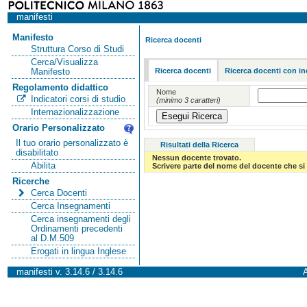
manifesti
Manifesto
Ricerca docenti
Struttura Corso di Studi
Cerca/Visualizza
Ricerca docenti
Ricerca docenti con in
Manifesto
Regolamento didattico
Nome
Indicatori corsi di studio
(minimo 3 caratteri)
Internazionalizzazione
Orario Personalizzato
Il tuo orario personalizzato è
Risultati della Ricerca
disabilitato
Nessun docente trovato.
Abilita
Scrivere parte del nome del docente che si 
Ricerche
Cerca Docenti
Cerca Insegnamenti
Cerca insegnamenti degli
Ordinamenti precedenti
al D.M.509
Erogati in lingua Inglese
manifesti v. 3.14.6 / 3.14.6
A