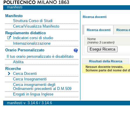
manifesti
Manifesto
Ricerca docenti
Struttura Corso di Studi
Cerca/Visualizza Manifesto
Ricerca docenti
Ricerca 
Regolamento didattico
Indicatori corsi di studio
Nome
(minimo 3 caratteri)
Internazionalizzazione
Orario Personalizzato
Il tuo orario personalizzato è disabilitato
Risultati della Ricerca
Abilita
Nessun docente trovato.
Ricerche
Scrivere parte del nome del d
Cerca Docenti
Cerca Insegnamenti
Cerca insegnamenti degli
Ordinamenti precedenti al D.M.509
Erogati in lingua Inglese
manifesti v. 3.14.6 / 3.14.6