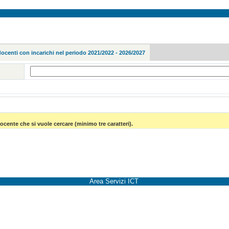
docenti con incarichi nel periodo 2021/2022 - 2026/2027
ocente che si vuole cercare (minimo tre caratteri).
Area Servizi ICT