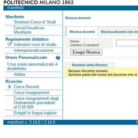
manifesti
Manifesto
Ricerca docenti
Struttura Corso di Studi
Cerca/Visualizza
Ricerca docenti
Ricerca docenti con in
Manifesto
Regolamento didattico
Nome
Indicatori corsi di studio
(minimo 3 caratteri)
Internazionalizzazione
Orario Personalizzato
Il tuo orario personalizzato è
Risultati della Ricerca
disabilitato
Nessun docente trovato.
Abilita
Scrivere parte del nome del docente che si 
Ricerche
Cerca Docenti
Cerca Insegnamenti
Cerca insegnamenti degli
Ordinamenti precedenti
al D.M.509
Erogati in lingua Inglese
manifesti v. 3.14.6 / 3.14.6
A