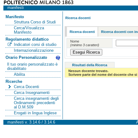
manifesti
Manifesto
Ricerca docenti
Struttura Corso di Studi
Cerca/Visualizza
Ricerca docenti
Ricerca docenti con in
Manifesto
Regolamento didattico
Nome
Indicatori corsi di studio
(minimo 3 caratteri)
Internazionalizzazione
Orario Personalizzato
Il tuo orario personalizzato è
Risultati della Ricerca
disabilitato
Nessun docente trovato.
Abilita
Scrivere parte del nome del docente che si 
Ricerche
Cerca Docenti
Cerca Insegnamenti
Cerca insegnamenti degli
Ordinamenti precedenti
al D.M.509
Erogati in lingua Inglese
manifesti v. 3.14.6 / 3.14.6
A