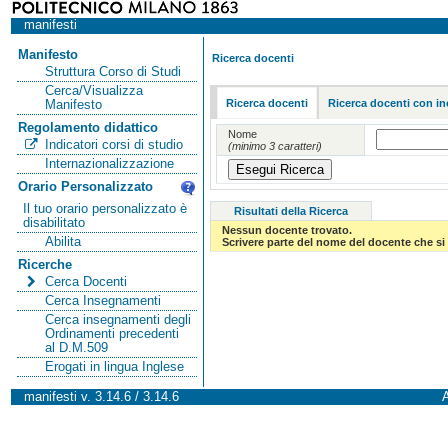
manifesti
Manifesto
Ricerca docenti
Struttura Corso di Studi
Cerca/Visualizza
Ricerca docenti
Ricerca docenti con in
Manifesto
Regolamento didattico
Nome
Indicatori corsi di studio
(minimo 3 caratteri)
Internazionalizzazione
Orario Personalizzato
Il tuo orario personalizzato è
Risultati della Ricerca
disabilitato
Nessun docente trovato.
Abilita
Scrivere parte del nome del docente che si 
Ricerche
Cerca Docenti
Cerca Insegnamenti
Cerca insegnamenti degli
Ordinamenti precedenti
al D.M.509
Erogati in lingua Inglese
manifesti v. 3.14.6 / 3.14.6
A