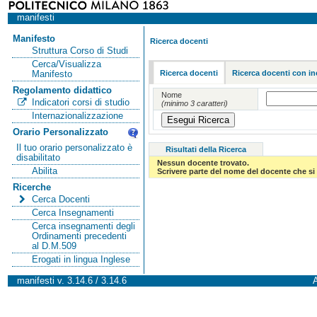
manifesti
Manifesto
Ricerca docenti
Struttura Corso di Studi
Cerca/Visualizza
Ricerca docenti
Ricerca docenti con in
Manifesto
Regolamento didattico
Nome
Indicatori corsi di studio
(minimo 3 caratteri)
Internazionalizzazione
Orario Personalizzato
Il tuo orario personalizzato è
Risultati della Ricerca
disabilitato
Nessun docente trovato.
Abilita
Scrivere parte del nome del docente che si 
Ricerche
Cerca Docenti
Cerca Insegnamenti
Cerca insegnamenti degli
Ordinamenti precedenti
al D.M.509
Erogati in lingua Inglese
manifesti v. 3.14.6 / 3.14.6
A