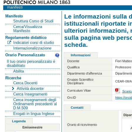
manifesti
Le informazioni sulla d
Manifesto
Struttura Corso di Studi
istituzionali riportate
Cerca/Visualizza
ulteriori informazioni,
Manifesto
sulla pagina web person
Regolamento didattico
Indicatori corsi di studio
scheda.
Internazionalizzazione
Orario Personalizzato
Informazioni
Docente
Fiori Matte
Il tuo orario personalizzato è
disabilitato
Qualifica
Professore 
Abilita
Dipartimento d'afferenza
Dipartimento
Ricerche
Gruppo Scientifico
CEAR-08/A -
Cerca Docenti
Disciplinare
Attività docente
Curriculum Vitae
Scaric
Cerca Insegnamenti
OrcID
https://orc
Cerca insegnamenti degli
Ordinamenti precedenti al
Contatti
D.M.509
Erogati in lingua Inglese
Dipa
Legenda
Orario di ricevimento
Emisemestre