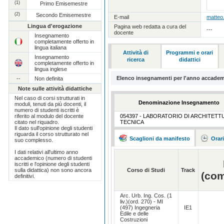
(1)
Primo Emisemestre
(2)
Secondo Emisemestre
E-mail
matteo.
Lingua d'erogazione
Pagina web redatta a cura del
---
docente
Insegnamento
completamente offerto in
lingua italiana
Attività di
Programmi e orari
Insegnamento
ricerca
didattici
completamente offerto in
lingua inglese
Elenco insegnamenti per l'anno accadem
--
Non definita
Note sulle attività didattiche
Nel caso di corsi strutturati in
Denominazione Insegnamento
moduli, tenuti da più docenti, il
numero di studenti iscritti è
riferito al modulo del docente
054397 - LABORATORIO DI ARCHITETT
citato nel riquadro.
TECNICA
Il dato sull'opinione degli studenti
riguarda il corso strutturato nel
Scaglioni da manifesto
Orar
suo complesso.
I dati relativi all'ultimo anno
accademico (numero di studenti
iscritti e l'opinione degli studenti
sulla didattica) non sono ancora
Corso di Studi
Track
(co
definitivi.
Arc. Urb. Ing. Cos. (1
liv.)(ord. 270) - MI
(497) Ingegneria
IE1
Edile e delle
Costruzioni