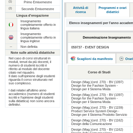
(1)
Primo Emisemestre
Attività di
Programmi e orari
(2)
Secondo Emisemestre
ricerca
didattici
Lingua d'erogazione
Insegnamento
Elenco insegnamenti per l'anno accadem
completamente offerto in
lingua italiana
Insegnamento
completamente offerto in
Denominazione Insegnamento
lingua inglese
--
Non definita
059737 - EVENT DESIGN
Note sulle attività didattiche
Nel caso di corsi strutturati in
Scaglioni da manifesto
Orar
moduli, tenuti da più docenti, il
numero di studenti iscritti è
riferito al modulo del docente
Corso di Studi
citato nel riquadro.
Il dato sull'opinione degli studenti
riguarda il corso strutturato nel
Design (Mag.)(ord. 270) - BV (1097)
suo complesso.
Design for the Fashion System -
Design per il Sistema Moda
I dati relativi all'ultimo anno
accademico (numero di studenti
Design (Mag.)(ord. 270) - BV (1097)
iscritti e l'opinione degli studenti
Design for the Fashion System -
sulla didattica) non sono ancora
Design per il Sistema Moda
definitivi.
Design (Mag.)(ord. 270) - BV (1159)
Product Service System Design -
Design per il Sistema Prodotto Servizio
Design (Mag.)(ord. 270) - BV (1162)
Design della Comunicazione
Design (Mag.)(ord. 270) - BV (1162)
Design della Comunicazione