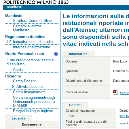
manifesti
Le informazioni sulla d
Manifesto
Struttura Corso di Studi
istituzionali riportate
Cerca/Visualizza
dall'Ateneo; ulteriori 
Manifesto
sono disponibili sulla
Regolamento didattico
Indicatori corsi di studio
vitae indicati nella sc
Internazionalizzazione
Orario Personalizzato
Informazioni
Il tuo orario personalizzato è
Docente
Fois Luca
disabilitato
Abilita
Qualifica
Docente a 
Ricerche
Dipartimento di riferimento
Dipartiment
Cerca Docenti
Attività docente
Cerca Insegnamenti
Curriculum Vitae
Scaric
Cerca insegnamenti degli
Ordinamenti precedenti al
Contatti
D.M.509
Orario di ricevimento
Orario
Erogati in lingua Inglese
E-mail
luca.fo
Legenda
Pagina web redatta a cura del
www.lu
Emisemestre
docente