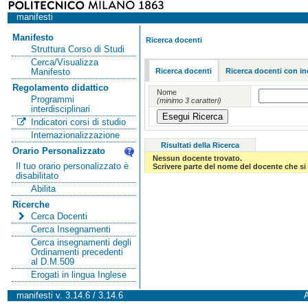
manifesti
Manifesto
Ricerca docenti
Struttura Corso di Studi
Cerca/Visualizza
Ricerca docenti
Ricerca docenti con in
Manifesto
Regolamento didattico
Nome
Programmi
(minimo 3 caratteri)
interdisciplinari
Indicatori corsi di studio
Internazionalizzazione
Risultati della Ricerca
Orario Personalizzato
Nessun docente trovato.
Il tuo orario personalizzato è
Scrivere parte del nome del docente che si 
disabilitato
Abilita
Ricerche
Cerca Docenti
Cerca Insegnamenti
Cerca insegnamenti degli
Ordinamenti precedenti
al D.M.509
Erogati in lingua Inglese
manifesti v. 3.14.6 / 3.14.6
A