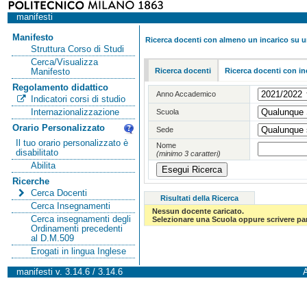
manifesti
Manifesto
Ricerca docenti con almeno un incarico su 
Struttura Corso di Studi
Cerca/Visualizza
Ricerca docenti
Ricerca docenti con in
Manifesto
Regolamento didattico
Anno Accademico
Indicatori corsi di studio
Internazionalizzazione
Scuola
Orario Personalizzato
Sede
Il tuo orario personalizzato è
Nome
disabilitato
(minimo 3 caratteri)
Abilita
Ricerche
Cerca Docenti
Risultati della Ricerca
Cerca Insegnamenti
Nessun docente caricato.
Cerca insegnamenti degli
Selezionare una Scuola oppure scrivere par
Ordinamenti precedenti
al D.M.509
Erogati in lingua Inglese
manifesti v. 3.14.6 / 3.14.6
A