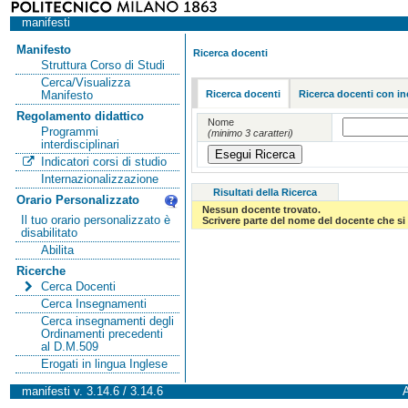
manifesti
Manifesto
Ricerca docenti
Struttura Corso di Studi
Cerca/Visualizza
Ricerca docenti
Ricerca docenti con in
Manifesto
Regolamento didattico
Nome
Programmi
(minimo 3 caratteri)
interdisciplinari
Indicatori corsi di studio
Internazionalizzazione
Risultati della Ricerca
Orario Personalizzato
Nessun docente trovato.
Il tuo orario personalizzato è
Scrivere parte del nome del docente che si 
disabilitato
Abilita
Ricerche
Cerca Docenti
Cerca Insegnamenti
Cerca insegnamenti degli
Ordinamenti precedenti
al D.M.509
Erogati in lingua Inglese
manifesti v. 3.14.6 / 3.14.6
A